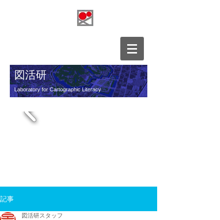
図活研
Laboratory for Cartographic Literacy
​図的表現活用研究所
記事
図活研スタッフ