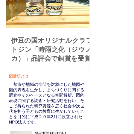
は地元の高校生などが手伝ってくれれ
ました。...
伊豆の国オリジナルクラフ
トジン「時雨之化（ジウノ
カ）」品評会で銅賞を受賞
まちの新たな名産品として、地域のみ
​図活研とは
かんやお茶をボタニカルに使用し、地
元の方々とつくりあげげたクラフトジ
都市や地域の空間を対象にした地図や
図的表現を生かし、まちづくりに関する
ン「時雨之化（ジウノカ）」が東京ウ
調査やそのベースとなる空間解析、図的
イスキー＆スピリッツコンペティショ
表現に関する調査・研究活動を行い、そ
ン2025でみごとに銅賞を受賞しまし
こで得られた研究資源を広く社会や次世
代を担う子どもの教育に生かしていくこ
た。 https://tokyowhiskyspiritscompe...
とを目的に平成２９年2月に設立された
NPO法人です。
特定非営利活動法人​