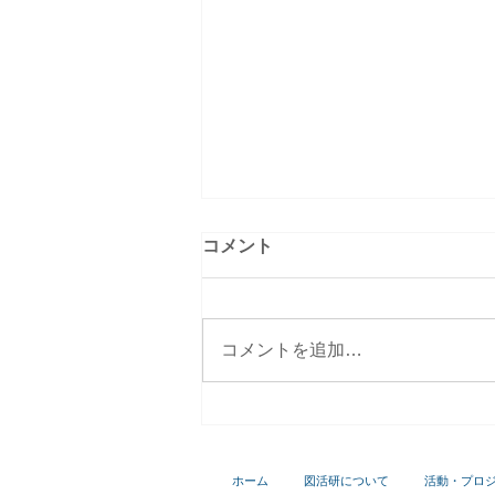
コメント
コメントを追加…
伊豆の国市おさんぽ市野生動
物の革を使ったワークショッ
プ
ホーム
図活研について
活動・プロ