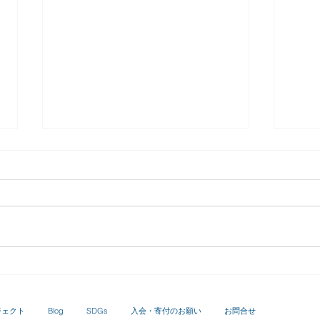
富久
の痕
ーク
令和
富久
授業
戸を
間多
伊豆の国オリジナルクラフト
基盤
ジン「時雨之化（ジウノ
ぎ、
カ）」品評会で銅賞を受賞
ジェクト
Blog
SDGs
入会・寄付のお願い
お問合せ
水の