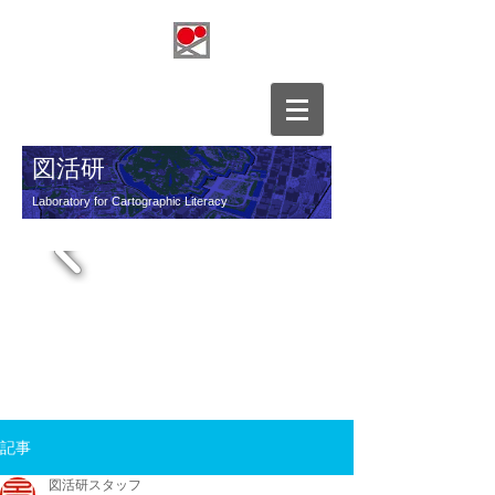
図活研
Laboratory for Cartographic Literacy
​図的表現活用研究所
記事
図活研スタッフ